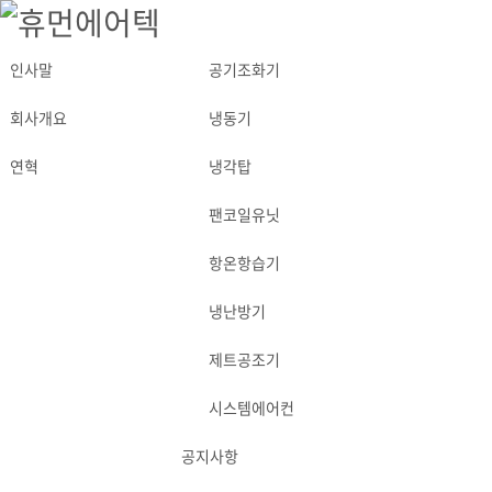
인사말
공기조화기
ABOUT
PRODUCT
회사개요
냉동기
연혁
냉각탑
팬코일유닛
항온항습기
냉난방기
제트공조기
시스템에어컨
공지사항
APPLICATION
NEWS