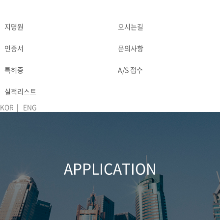
지명원
오시는길
DOWNLOAD
CONTACT
인증서
문의사항
특허증
A/S 접수
실적리스트
KOR
|
ENG
APPLICATION