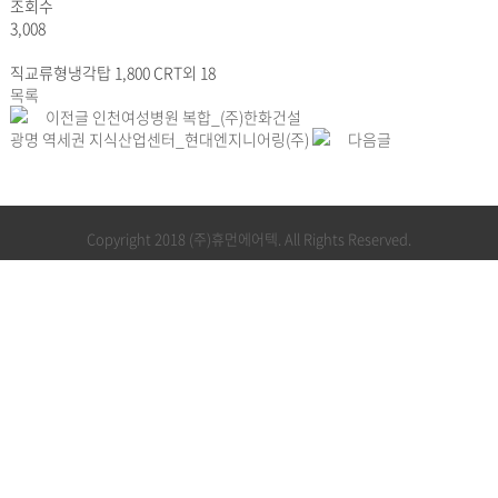
조회수
3,008
직교류형냉각탑 1,800 CRT외 18
목록
이전글
인천여성병원 복합_(주)한화건설
광명 역세권 지식산업센터_현대엔지니어링(주)
다음글
Copyright 2018 (주)휴먼에어텍. All Rights Reserved.