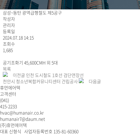
삼성~동탄 광역급행철도 제5공구
작성자
관리자
등록일
2024.07.18 14:15
조회수
1,685
공기조화기 45,600CMH 외 5대
목록
이전글
인천 도시철도 1호선 검단연장선
천안시 청소년복합커뮤니티센터 건립공사
다음글
휴먼에어텍
고객센터
(041)
415-2233
hvac@humanair.co.kr
humanair7@daum.net
(주)휴먼에어텍
대표 신형식 사업자등록번호 135-81-60360