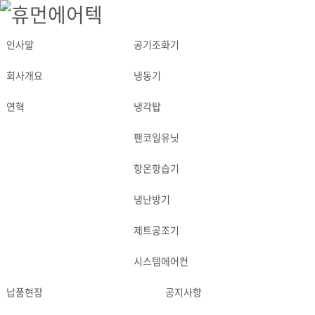
인사말
공기조화기
ABOUT
PRODUCT
회사개요
냉동기
연혁
냉각탑
팬코일유닛
항온항습기
냉난방기
제트공조기
시스템에어컨
납품현장
공지사항
APPLICATION
NEWS