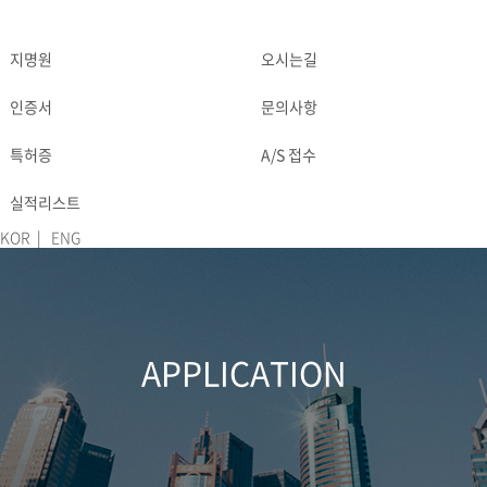
지명원
오시는길
DOWNLOAD
CONTACT
인증서
문의사항
특허증
A/S 접수
실적리스트
KOR
|
ENG
APPLICATION