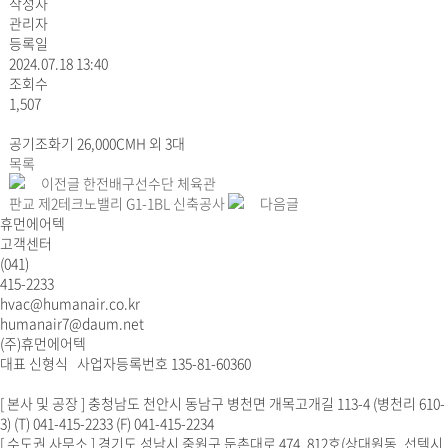
작성자
관리자
등록일
2024.07.18 13:40
조회수
1,507
공기조화기 26,000CMH 외 3대
목록
이전글
한전배구선수단 체육관
판교 제2테크노밸리 G1-1BL 신축공사
다음글
휴먼에어텍
고객센터
(041)
415-2233
hvac@humanair.co.kr
humanair7@daum.net
(주)휴먼에어텍
대표 신형식 사업자등록번호 135-81-60360
[ 본사 및 공장 ] 충청남도 천안시 동남구 병천면 개목고개길 113-4 (병천리 610-
3) (T) 041-415-2233 (F) 041-415-2234
[ 수도권 사무소 ] 경기도 성남시 중원구 둔촌대로 474, 812호(상대원동, 선텍시