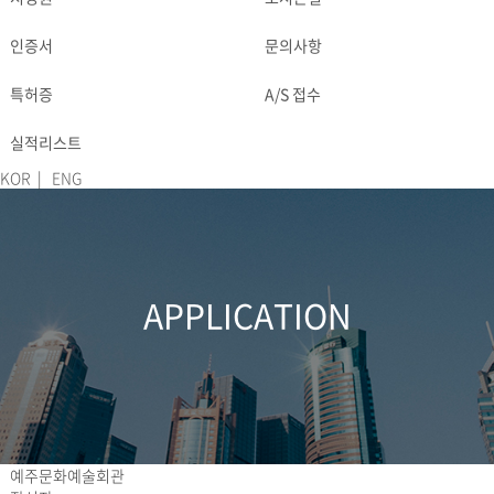
DOWNLOAD
CONTACT
인증서
문의사항
특허증
A/S 접수
실적리스트
KOR
|
ENG
APPLICATION
예주문화예술회관