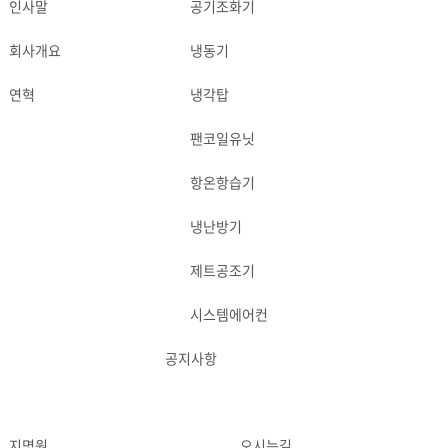
인사말
공기조화기
ABOUT
PRODUCT
회사개요
냉동기
연혁
냉각탑
팬코일유닛
항온항습기
냉난방기
제트공조기
시스템에어컨
공지사항
APPLICATION
NEWS
지명원
오시는길