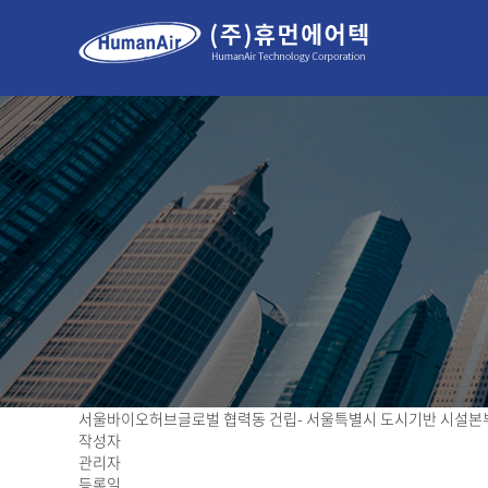
서울바이오허브글로벌 협력동 건립- 서울특별시 도시기반 시설본
작성자
관리자
등록일