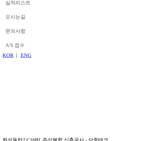
실적리스트
오시는길
CONTACT
문의사항
A/S 접수
KOR
|
ENG
APPLICATION
화성동탄2 C16BL 주상복합 신축공사 - 삼중테크