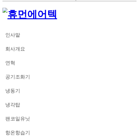
인사말
ABOUT
회사개요
연혁
공기조화기
PRODUCT
냉동기
냉각탑
팬코일유닛
항온항습기