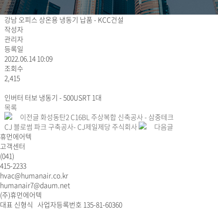
강남 오피스 상온용 냉동기 납품 - KCC건설
작성자
관리자
등록일
2022.06.14 10:09
조회수
2,415
인버터 터보 냉동기 - 500USRT 1대
목록
이전글
화성동탄2 C16BL 주상복합 신축공사 - 삼중테크
CJ 블로썸 파크 구축공사- CJ제일제당 주식회사
다음글
휴먼에어텍
고객센터
(041)
415-2233
hvac@humanair.co.kr
humanair7@daum.net
(주)휴먼에어텍
대표 신형식 사업자등록번호 135-81-60360