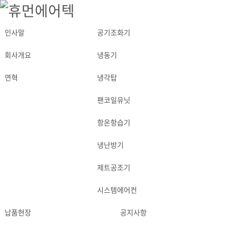
인사말
공기조화기
ABOUT
PRODUCT
회사개요
냉동기
연혁
냉각탑
팬코일유닛
항온항습기
냉난방기
제트공조기
시스템에어컨
납품현장
공지사항
APPLICATION
NEWS