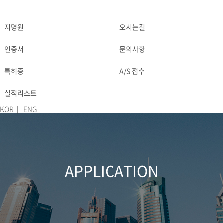
지명원
오시는길
DOWNLOAD
CONTACT
인증서
문의사항
특허증
A/S 접수
실적리스트
KOR
|
ENG
APPLICATION